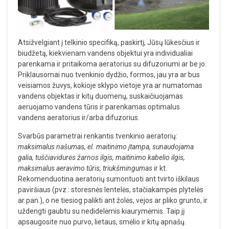
Atsižvelgiant į telkinio specifiką, paskirtį, Jūsų lūkesčius ir
biudžetą, kiekvienam vandens objektui yra individualiai
parenkama ir pritaikoma aeratorius su difuzoriumi ar be jo.
Priklausomai nuo tvenkinio dydžio, formos, jau yra ar bus
veisiamos žuvys, kokioje sklypo vietoje yra ar numatomas
vandens objektas ir kitų duomenų, suskaičiuojamas
aeruojamo vandens tūris ir parenkamas optimalus
vandens aeratorius ir/arba difuzorius.
Svarbūs parametrai renkantis tvenkinio aeratorių:
maksimalus našumas, el. maitinimo įtampa, sunaudojama
galia, tuščiavidurės žarnos ilgis, maitinimo kabelio ilgis,
maksimalus aeravimo tūris, triukšmingumas
ir kt.
Rekomenduotina aeratorių sumontuoti ant tvirto iškilaus
paviršiaus (pvz.: storesnės lentelės, stačiakampės plytelės
ar pan.), o ne tiesiog palikti ant žolės, vejos ar pliko grunto, ir
uždengti gaubtu su nedidelėmis kiaurymėmis. Taip jį
apsaugosite nuo purvo, lietaus, smėlio ir kitų apnašų.