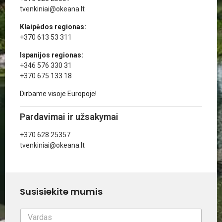
tvenkiniai@okeana.lt
Klaipėdos regionas:
+370 613 53 311
Ispanijos regionas:
+346 576 330 31
+370 675 133 18
Dirbame visoje Europoje!
Pardavimai ir užsakymai
+370 628 25357
tvenkiniai@okeana.lt
Susisiekite mumis