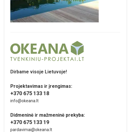
Dirbame visoje Lietuvoje!
Projektavimas ir įrengimas:
+370 675 133 18
info@okeana.lt
Didmeninė ir mažmeninė prekyba:
+370 675 133 19
pardavimai@okeana.lt