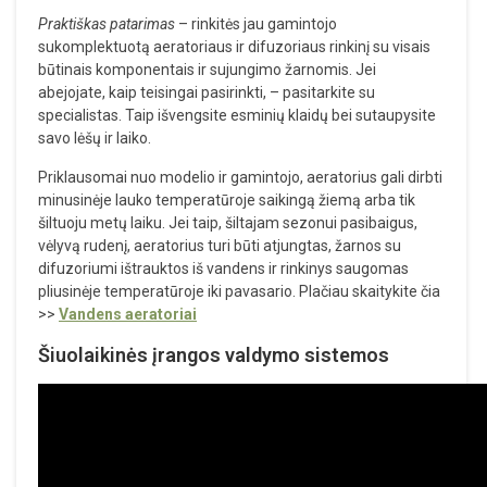
Praktiškas patarimas
– rinkitės jau gamintojo
sukomplektuotą aeratoriaus ir difuzoriaus rinkinį su visais
būtinais komponentais ir sujungimo žarnomis. Jei
abejojate, kaip teisingai pasirinkti, – pasitarkite su
specialistas. Taip išvengsite esminių klaidų bei sutaupysite
savo lėšų ir laiko.
Priklausomai nuo modelio ir gamintojo, aeratorius gali dirbti
minusinėje lauko temperatūroje saikingą žiemą arba tik
šiltuoju metų laiku. Jei taip, šiltajam sezonui pasibaigus,
vėlyvą rudenį, aeratorius turi būti atjungtas, žarnos su
difuzoriumi ištrauktos iš vandens ir rinkinys saugomas
pliusinėje temperatūroje iki pavasario. Plačiau skaitykite čia
>>
Vandens aeratoriai
Šiuolaikinės įrangos valdymo sistemos