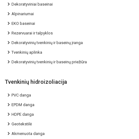
Dekoratyviniai baseinai
Alpinariumai
EKO baseinai
Rezervuarai ir talpyklos
Dekoratyvinių tvenkinių ir baseinų įranga
Tvenkinių aplinka
Dekoratyvinių tvenkinių ir baseinų priežiūra
Tvenkinių hidroizoliacija
PVC danga
EPDM danga
HDPE danga
Geotekstilė
Akmenuota danga