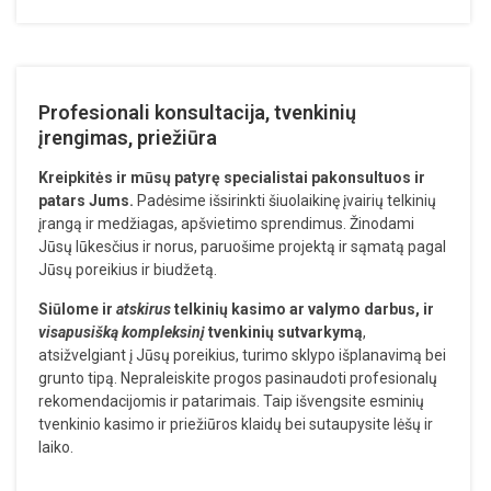
Profesionali konsultacija, tvenkinių
įrengimas, priežiūra
Kreipkitės ir mūsų patyrę specialistai pakonsultuos ir
patars Jums.
Padėsime išsirinkti šiuolaikinę įvairių telkinių
įrangą ir medžiagas, apšvietimo sprendimus. Žinodami
Jūsų lūkesčius ir norus, paruošime projektą ir sąmatą pagal
Jūsų poreikius ir biudžetą.
Siūlome ir
atskirus
telkinių kasimo ar valymo darbus, ir
visapusišką kompleksinį
tvenkinių sutvarkymą
,
atsižvelgiant į Jūsų poreikius, turimo sklypo išplanavimą bei
grunto tipą. Nepraleiskite progos pasinaudoti profesionalų
rekomendacijomis ir patarimais. Taip išvengsite esminių
tvenkinio kasimo ir priežiūros klaidų bei sutaupysite lėšų ir
laiko.