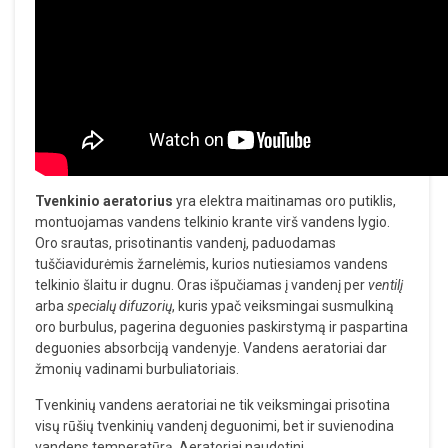
Tvenkinio aeratorius
yra elektra maitinamas oro putiklis,
montuojamas vandens telkinio krante virš vandens lygio.
Oro srautas, prisotinantis vandenį, paduodamas
tuščiavidurėmis žarnelėmis, kurios nutiesiamos vandens
telkinio šlaitu ir dugnu. Oras išpučiamas į vandenį per
ventilį
arba
specialų difuzorių
, kuris ypač veiksmingai susmulkiną
oro burbulus, pagerina deguonies paskirstymą ir paspartina
deguonies absorbciją vandenyje. Vandens aeratoriai dar
žmonių vadinami burbuliatoriais.
Tvenkinių vandens aeratoriai ne tik veiksmingai prisotina
visų rūšių tvenkinių vandenį deguonimi, bet ir suvienodina
vandens temperatūrą. Aeratoriai naudotini