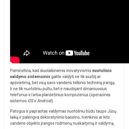
Paminėtina, kad šiuolaikinėmis inovatyviomis
nuotolinio
valdymo sistemomis
galite valdyti ne tik siurblį ar
apšvietimą, bet visą savo vandens telkinio techninę įrangą.
Ir ne tik nuotoliniu pultu, bet ir naudojant išmaniuosius
telefonus ir/arba planšetinius kompiuterius (operacinės
sistemos
iOS
ir
Android
).
Patogus ir paprastas valdymas nuotoliniu būdu taupo Jūsų
laiką ir palengva dekoratyvinio baseino, tvenkinio ar kito
vandens objekto įrangos rodmenų nuskaitymą ir valdymą.