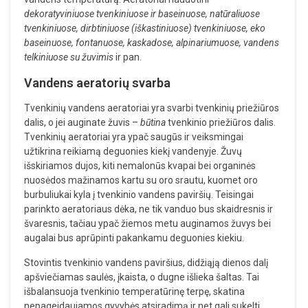
dekoratyviniuose tvenkiniuose ir baseinuose, natūraliuose
tvenkiniuose, dirbtiniuose (iškastiniuose) tvenkiniuose, eko
baseinuose, fontanuose, kaskadose, alpinariumuose, vandens
telkiniuose su žuvimis
ir pan.
Vandens aeratorių svarba
Tvenkinių vandens aeratoriai yra svarbi tvenkinių priežiūros
dalis, o jei auginate žuvis –
būtina
tvenkinio priežiūros dalis.
Tvenkinių aeratoriai yra ypač saugūs ir veiksmingai
užtikrina reikiamą deguonies kiekį vandenyje. Žuvų
išskiriamos dujos, kiti nemalonūs kvapai bei organinės
nuosėdos mažinamos kartu su oro srautu, kuomet oro
burbuliukai kyla į tvenkinio vandens paviršių. Teisingai
parinkto aeratoriaus dėka, ne tik vanduo bus skaidresnis ir
švaresnis, tačiau ypač žiemos metu auginamos žuvys bei
augalai bus aprūpinti pakankamu deguonies kiekiu.
Stovintis tvenkinio vandens paviršius, didžiąją dienos dalį
apšviečiamas saulės, įkaista, o dugne išlieka šaltas. Tai
išbalansuoja tvenkinio temperatūrinę terpę, skatina
nepageidaujamos gyvybės atsiradimą ir net gali sukelti