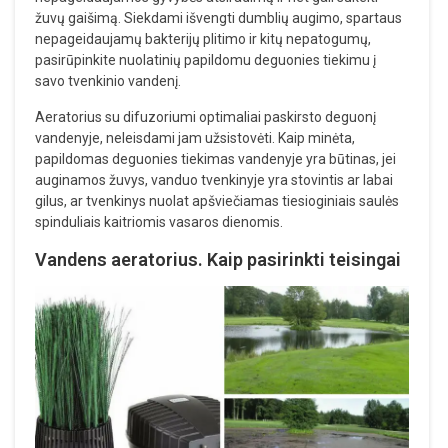
žuvų gaišimą. Siekdami išvengti dumblių augimo, spartaus
nepageidaujamų bakterijų plitimo ir kitų nepatogumų,
pasirūpinkite nuolatinių papildomu deguonies tiekimu į
savo tvenkinio vandenį.
Aeratorius su difuzoriumi optimaliai paskirsto deguonį
vandenyje, neleisdami jam užsistovėti. Kaip minėta,
papildomas deguonies tiekimas vandenyje yra būtinas, jei
auginamos žuvys, vanduo tvenkinyje yra stovintis ar labai
gilus, ar tvenkinys nuolat apšviečiamas tiesioginiais saulės
spinduliais kaitriomis vasaros dienomis.
Vandens aeratorius. Kaip pasirinkti teisingai