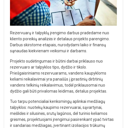
Rezervuarų ir talpyklų įrengimo darbus pradedame nuo
kliento poreikių analizės ir detalaus projekto parengimo.
Darbus skirstome etapais, nurodydami laiko ir finansų
sąnaudas kiekvienam veiksmui ir darbams.
Projekto sudėtingumas ir būtini darbai priklauso nuo
rezervuaro ar talpyklos tipo, dydžio ir tikslo.
Priešgaisriniams rezervuarams, vandens kaupykloms
keliami reikalavimai yra panašūs į įprastinių dirbtinių
vandens telkinių reikalavimus, todėl priklausomai nuo
dydžio gali būti privalomas leidimas, detalus projektas.
Tuo tarpu potencialiai kenksmingų aplinkai medžiagų
talpyklos: nuotekų kaupimo rezervuarai, sąvartynai,
mėšlidės ir silusinės, srutų lagūnos, dėl turinio keliamos
grėsmės, projektuojami įrengimui pasirenkant ypač tvirtas
ir sandarias medžiagas, įvertinant izoliacijos trūkumų