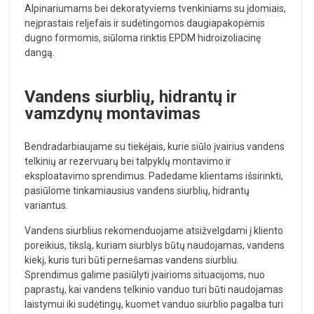
Alpinariumams bei dekoratyviems tvenkiniams su įdomiais,
neįprastais reljefais ir sudėtingomos daugiapakopėmis
dugno formomis, siūloma rinktis EPDM hidroizoliacinę
dangą.
Vandens siurblių, hidrantų ir
vamzdynų montavimas
Bendradarbiaujame su tiekėjais, kurie siūlo įvairius vandens
telkinių ar rezervuarų bei talpyklų montavimo ir
eksploatavimo sprendimus. Padedame klientams išsirinkti,
pasiūlome tinkamiausius vandens siurblių, hidrantų
variantus.
Vandens siurblius rekomenduojame atsižvelgdami į kliento
poreikius, tikslą, kuriam siurblys būtų naudojamas, vandens
kiekį, kuris turi būti pernešamas vandens siurbliu.
Sprendimus galime pasiūlyti įvairioms situacijoms, nuo
paprastų, kai vandens telkinio vanduo turi būti naudojamas
laistymui iki sudėtingų, kuomet vanduo siurblio pagalba turi