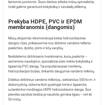
lipniomis juostomis. Šiuos darbus atlieka mūsų specialistai,
todėl galime garantuoti kokybišką ir savalaikį atlikimą.
Prekyba HDPE, PVC ir EPDM
membranomis (dangomis)
Mūsų ekspertai rekomenduoja kelias hidroizoliacinės
dangos rūšis, priklausomai nuo dirbtinio vandens telkinio
paskirties, dydžio, ploto ir kitų savybių.
Nedideliems dirbtiniams tvenkiniams, kurių paskirtis –
asmeninio naudojimo, specialistai siūlo rinktis kokybišką ir
ilgaamžę PVC dangą. Tai populiariausias tvenkinių
hidroizoliacijos būdas, tinkantis daugumai vandens telkinių.
Didelius dirbtinius vandens telkinius,, siekiančius 500 kv.m. ir
didesnį plotą, siūloma kloti ypatingai tvirta ir ilgaamže,
sutankintos medžiagos HDPE hidroizoliacine danga. Šios
plėvelės savybės leidžia ja naudotis gerokai ilgiau – net iki
50 metų.