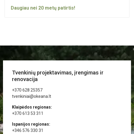
Daugiau nei
20
metų patirtis!
Tvenkinių projektavimas, įrengimas ir
renovacija
+370 628 25357
tvenkiniai@okeana.lt
Klaipėdos regionas:
+370 613 53 311
Ispanijos regionas:
+346 576 330 31