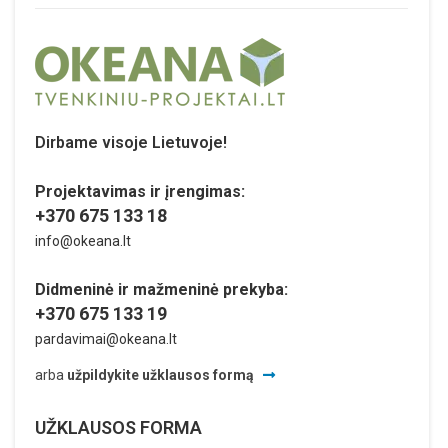
Dirbame visoje Lietuvoje!
Projektavimas ir įrengimas:
+370 675 133 18
info@okeana.lt
Didmeninė ir mažmeninė prekyba:
+370 675 133 19
pardavimai@okeana.lt
arba
užpildykite užklausos formą
UŽKLAUSOS FORMA