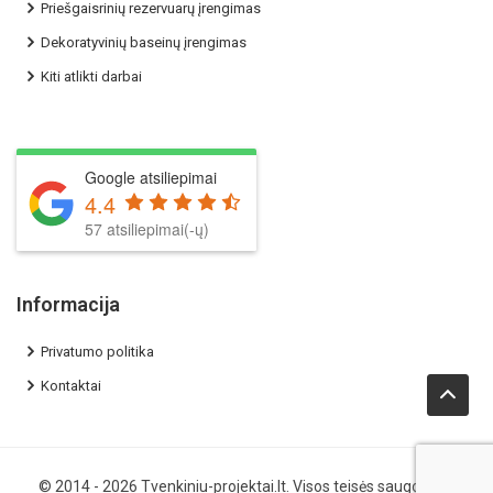
Priešgaisrinių rezervuarų įrengimas
Dekoratyvinių baseinų įrengimas
Kiti atlikti darbai
Google atsiliepimai
4.4
57 atsiliepimai(-ų)
Informacija
Privatumo politika
Kontaktai
© 2014 - 2026
Tvenkiniu-projektai.lt
. Visos teisės saugomos.