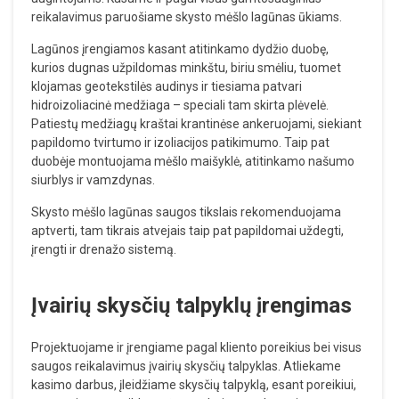
reikalavimus paruošiame skysto mėšlo lagūnas ūkiams.
Lagūnos įrengiamos kasant atitinkamo dydžio duobę,
kurios dugnas užpildomas minkštu, biriu smėliu, tuomet
klojamas geotekstilės audinys ir tiesiama patvari
hidroizoliacinė medžiaga – speciali tam skirta plėvelė.
Patiestų medžiagų kraštai krantinėse ankeruojami, siekiant
papildomo tvirtumo ir izoliacijos patikimumo. Taip pat
duobėje montuojama mėšlo maišyklė, atitinkamo našumo
siurblys ir vamzdynas.
Skysto mėšlo lagūnas saugos tikslais rekomenduojama
aptverti, tam tikrais atvejais taip pat papildomai uždegti,
įrengti ir drenažo sistemą.
Įvairių skysčių talpyklų įrengimas
Projektuojame ir įrengiame pagal kliento poreikius bei visus
saugos reikalavimus įvairių skysčių talpyklas. Atliekame
kasimo darbus, įleidžiame skysčių talpyklą, esant poreikiui,