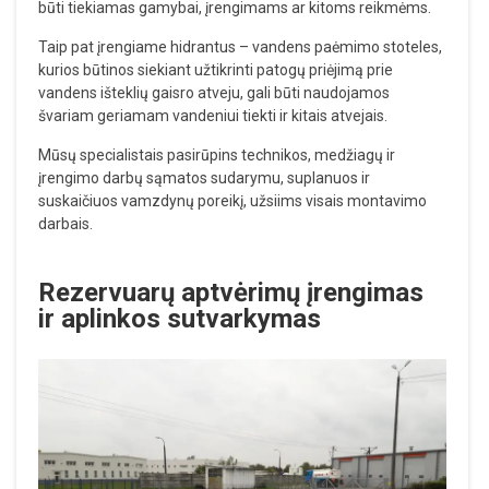
būti tiekiamas gamybai, įrengimams ar kitoms reikmėms.
Taip pat įrengiame hidrantus – vandens paėmimo stoteles,
kurios būtinos siekiant užtikrinti patogų priėjimą prie
vandens išteklių gaisro atveju, gali būti naudojamos
švariam geriamam vandeniui tiekti ir kitais atvejais.
Mūsų specialistais pasirūpins technikos, medžiagų ir
įrengimo darbų sąmatos sudarymu, suplanuos ir
suskaičiuos vamzdynų poreikį, užsiims visais montavimo
darbais.
Rezervuarų aptvėrimų įrengimas
ir aplinkos sutvarkymas