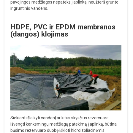
pavojingos medžiagos nepateks į aplinką, neužterš grunto
ir gruntinio vandens.
HDPE, PVC ir EPDM membranos
(dangos) klojimas
Siekiant išlaikyti vandenį ar kitus skysčius rezervuare,
išvengti kenksmingų medžiagų patekimą į aplinką, būtina
būsimo rezervuaro duobę iškloti hidroizoliacinėmis