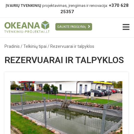
+370 628
ĮVAIRIŲ TVENKINIŲ
projektavimas, įrengimas ir renovacija:
25357
GAUKITE PASIŪLYMĄ
Pradinis
/
Telkinių tipai
/
Rezervuarai ir talpyklos
REZERVUARAI IR TALPYKLOS