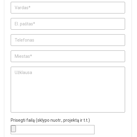
Prisegti failą (sklypo nuotr., projektą ir t.t.)