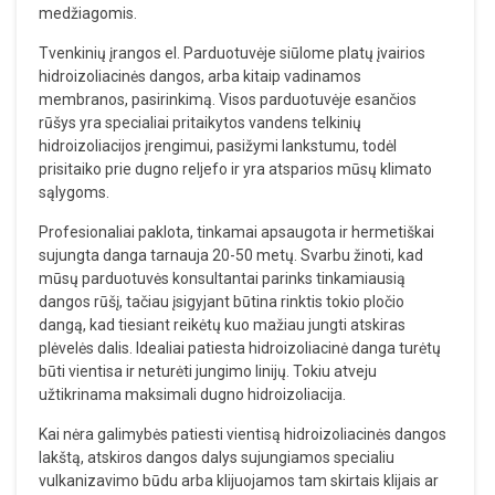
medžiagomis.
Tvenkinių įrangos el. Parduotuvėje siūlome platų įvairios
hidroizoliacinės dangos, arba kitaip vadinamos
membranos, pasirinkimą. Visos parduotuvėje esančios
rūšys yra specialiai pritaikytos vandens telkinių
hidroizoliacijos įrengimui, pasižymi lankstumu, todėl
prisitaiko prie dugno reljefo ir yra atsparios mūsų klimato
sąlygoms.
Profesionaliai paklota, tinkamai apsaugota ir hermetiškai
sujungta danga tarnauja 20-50 metų. Svarbu žinoti, kad
mūsų parduotuvės konsultantai parinks tinkamiausią
dangos rūšį, tačiau įsigyjant būtina rinktis tokio pločio
dangą, kad tiesiant reikėtų kuo mažiau jungti atskiras
plėvelės dalis. Idealiai patiesta hidroizoliacinė danga turėtų
būti vientisa ir neturėti jungimo linijų. Tokiu atveju
užtikrinama maksimali dugno hidroizoliacija.
Kai nėra galimybės patiesti vientisą hidroizoliacinės dangos
lakštą, atskiros dangos dalys sujungiamos specialiu
vulkanizavimo būdu arba klijuojamos tam skirtais klijais ar