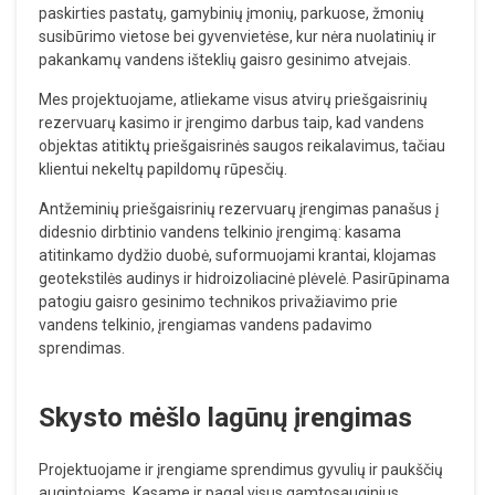
paskirties pastatų, gamybinių įmonių, parkuose, žmonių
susibūrimo vietose bei gyvenvietėse, kur nėra nuolatinių ir
pakankamų vandens išteklių gaisro gesinimo atvejais.
Mes projektuojame, atliekame visus atvirų priešgaisrinių
rezervuarų kasimo ir įrengimo darbus taip, kad vandens
objektas atitiktų priešgaisrinės saugos reikalavimus, tačiau
klientui nekeltų papildomų rūpesčių.
Antžeminių priešgaisrinių rezervuarų įrengimas panašus į
didesnio dirbtinio vandens telkinio įrengimą: kasama
atitinkamo dydžio duobė, suformuojami krantai, klojamas
geotekstilės audinys ir hidroizoliacinė plėvelė. Pasirūpinama
patogiu gaisro gesinimo technikos privažiavimo prie
vandens telkinio, įrengiamas vandens padavimo
sprendimas.
Skysto mėšlo lagūnų įrengimas
Projektuojame ir įrengiame sprendimus gyvulių ir paukščių
augintojams. Kasame ir pagal visus gamtosauginius