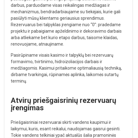
darbus, parduodame visas reikalingas medžiagas ir
mechanizmus, bendradarbiaujame su tiekėjais, kurie gali
pasiūlyti mūsų klientams geriausius sprendimus.
Rezervuarus bei talpyklas įrengiame nuo “0”: pradedame
projektu ir pabaigiame apželdinimo ir dekoravimo darbais
arba atliekame bet kurio etapo darbus, taisome klaidas,
renovuojame, atnaujiname.
Pasirūpiname visais kasimo ir talpyklų bei rezervuarų
formavimo, tvirtinimo, hidroizoliacijos darbais ir
medžiagomis. Kasimui pritaikome optimaliausią techniką,
dirbame tvarkingai, rūpinamės aplinka, laikomės sutartų
terminų.
Atvirų priešgaisrinių rezervuarų
įrengimas
Priešgaisriniai rezervuarai skirti vandens kaupimui ir
laikymui, kuris, esant reikalui, naudojamas gaisrui gesinti.
Tokie vandens telkiniai ypač aktualūs šalia pramoninės