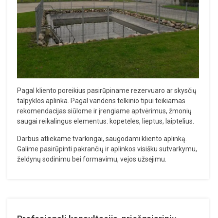
Pagal kliento poreikius pasirūpiname rezervuaro ar skysčių
talpyklos aplinka. Pagal vandens telkinio tipui teikiamas
rekomendacijas siūlome ir įrengiame aptvėrimus, žmonių
saugai reikalingus elementus: kopetėles, lieptus, laiptelius.
Darbus atliekame tvarkingai, saugodami kliento aplinką.
Galime pasirūpinti pakrančių ir aplinkos visišku sutvarkymu,
želdynų sodinimu bei formavimu, vejos užsėjimu.