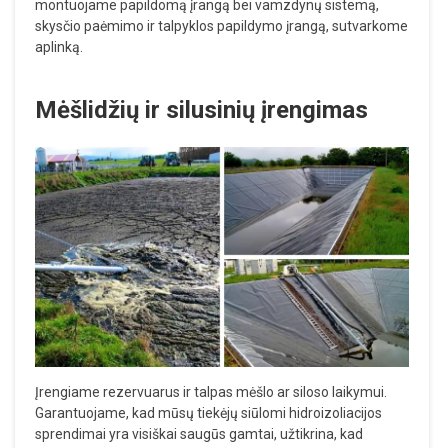
montuojame papildomą įrangą bei vamzdynų sistemą,
skysčio paėmimo ir talpyklos papildymo įrangą, sutvarkome
aplinką.
Mėšlidžių ir silusinių įrengimas
Įrengiame rezervuarus ir talpas mėšlo ar siloso laikymui.
Garantuojame, kad mūsų tiekėjų siūlomi hidroizoliacijos
sprendimai yra visiškai saugūs gamtai, užtikrina, kad