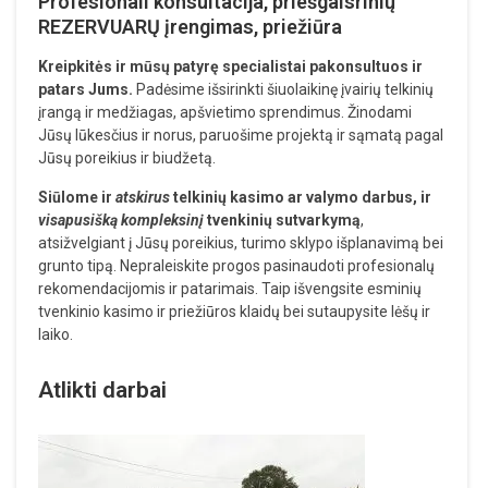
Profesionali konsultacija, priešgaisrinių
REZERVUARŲ įrengimas, priežiūra
Kreipkitės ir mūsų patyrę specialistai pakonsultuos ir
patars Jums.
Padėsime išsirinkti šiuolaikinę įvairių telkinių
įrangą ir medžiagas, apšvietimo sprendimus. Žinodami
Jūsų lūkesčius ir norus, paruošime projektą ir sąmatą pagal
Jūsų poreikius ir biudžetą.
Siūlome ir
atskirus
telkinių kasimo ar valymo darbus, ir
visapusišką kompleksinį
tvenkinių sutvarkymą
,
atsižvelgiant į Jūsų poreikius, turimo sklypo išplanavimą bei
grunto tipą. Nepraleiskite progos pasinaudoti profesionalų
rekomendacijomis ir patarimais. Taip išvengsite esminių
tvenkinio kasimo ir priežiūros klaidų bei sutaupysite lėšų ir
laiko.
Atlikti darbai