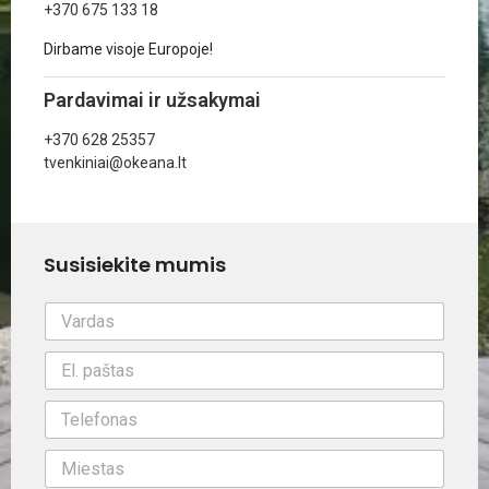
+370 675 133 18
Dirbame visoje Europoje!
Pardavimai ir užsakymai
+370 628 25357
tvenkiniai@okeana.lt
Susisiekite mumis