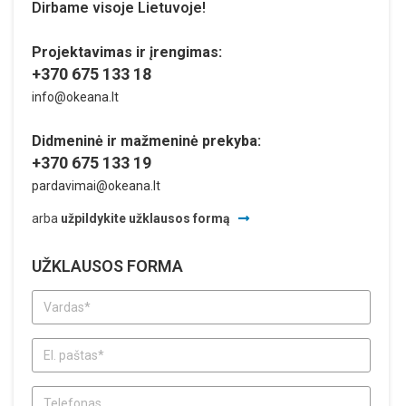
Dirbame visoje Lietuvoje!
Projektavimas ir įrengimas:
+370 675 133 18
info@okeana.lt
Didmeninė ir mažmeninė prekyba:
+370 675 133 19
pardavimai@okeana.lt
arba
užpildykite užklausos formą
UŽKLAUSOS FORMA