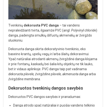
Tvenkinių
dekoruota PVC danga
– tai vandens
nepraleidžianti tvirta, ilgaamžė PVC (angl.
Polyvinyl chloride
)
danga, padengta smulkių šlifuotų akmenėlių ar žvirgždo
sluoksniu.
Dekoruota danga skirta dekoratyvinio tvenkinio, eko
baseino krantų, upelių vagų ir/arba šlaitų dekoravimui.
Ypač natūraliai atrodanti akmenų žvirgždinė danga klojama
ir prie fontanų, kaskadų bei šalia kitų objektų ne tik lauko,
bet ir vidaus aplinkoje. PVC danga taip pat vadinama
dekoruota plėvele, žvirgždine plėvele, akmenuota danga
arba
žvirgždine membrana.
Dekoruotos tvenkinių dangos savybės
Dekoruotos PVC dangos savybės ir pranašumas:
Danga atrodo ypač natūraliai ir puošia vandens telkinio