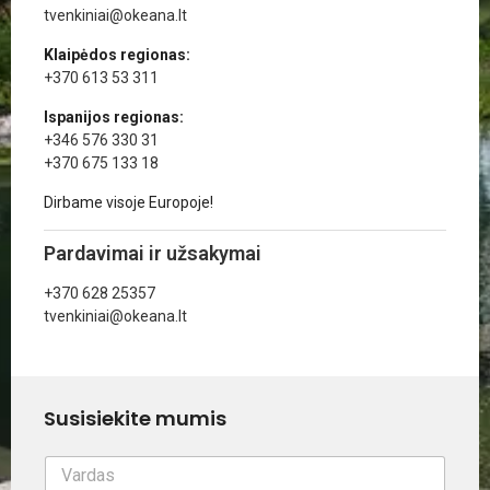
tvenkiniai@okeana.lt
Klaipėdos regionas:
+370 613 53 311
Ispanijos regionas:
+346 576 330 31
+370 675 133 18
Dirbame visoje Europoje!
Pardavimai ir užsakymai
+370 628 25357
tvenkiniai@okeana.lt
Susisiekite mumis