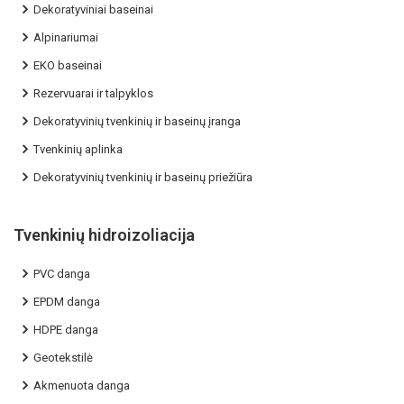
Dekoratyviniai baseinai
Alpinariumai
EKO baseinai
Rezervuarai ir talpyklos
Dekoratyvinių tvenkinių ir baseinų įranga
Tvenkinių aplinka
Dekoratyvinių tvenkinių ir baseinų priežiūra
Tvenkinių hidroizoliacija
PVC danga
EPDM danga
HDPE danga
Geotekstilė
Akmenuota danga