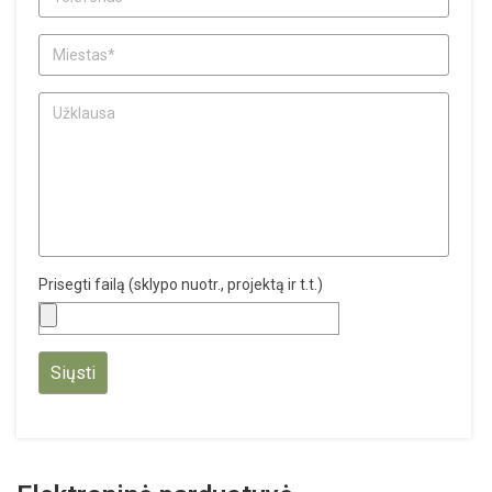
Prisegti failą (sklypo nuotr., projektą ir t.t.)