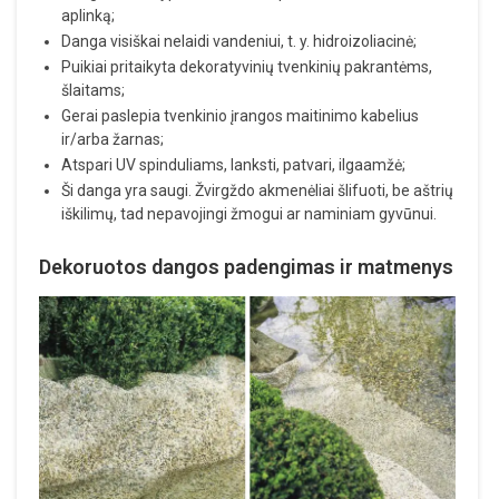
aplinką;
Danga visiškai nelaidi vandeniui, t. y. hidroizoliacinė;
Puikiai pritaikyta dekoratyvinių tvenkinių pakrantėms,
šlaitams;
Gerai paslepia tvenkinio įrangos maitinimo kabelius
ir/arba žarnas;
Atspari UV spinduliams, lanksti, patvari, ilgaamžė;
Ši danga yra saugi. Žvirgždo akmenėliai šlifuoti, be aštrių
iškilimų, tad nepavojingi žmogui ar naminiam gyvūnui.
Dekoruotos dangos padengimas ir matmenys