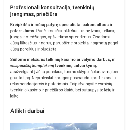
Profesionali konsultacija, tvenkinių
įrengimas, priežiūra
Kreipkitės ir mūsų patyrę specialistai pakonsultuos ir
patars Jums.
Padėsime išsirinkti šiuolaikinę įvairių telkinių
įrangą ir medžiagas, apšvietimo sprendimus. Žinodami
Jūsų lūkesčius ir norus, paruošime projektą ir sąmatą pagal
Jūsų poreikius ir biudžetą.
Siūlome ir
atskirus
telkinių kasimo ar valymo darbus, ir
visapusišką kompleksinį
tvenkinių sutvarkymą
,
atsižvelgiant į Jūsų poreikius, turimo sklypo išplanavimą bei
grunto tipą. Nepraleiskite progos pasinaudoti profesionalų
rekomendacijomis ir patarimais. Taip išvengsite esminių
tvenkinio kasimo ir priežiūros klaidų bei sutaupysite lėšų ir
laiko.
Atlikti darbai