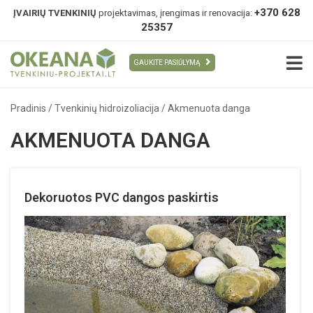
+370 628
ĮVAIRIŲ TVENKINIŲ
projektavimas, įrengimas ir renovacija:
25357
GAUKITE PASIŪLYMĄ
Pradinis
/
Tvenkinių hidroizoliacija
/
Akmenuota danga
AKMENUOTA DANGA
Dekoruotos PVC dangos paskirtis