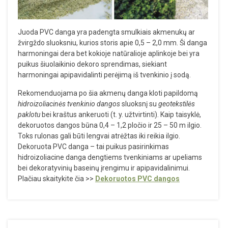
Juoda PVC danga yra padengta smulkiais akmenukų ar
žvirgždo sluoksniu, kurios storis apie 0,5 – 2,0 mm. Ši danga
harmoningai dera bet kokioje natūralioje aplinkoje bei yra
puikus šiuolaikinio dekoro sprendimas, siekiant
harmoningai apipavidalinti perėjimą iš tvenkinio į sodą.
Rekomenduojama po šia akmenų danga kloti papildomą
hidroizoliacinės tvenkinio dangos
sluoksnį su
geotekstilės
paklotu
bei kraštus ankeruoti (t. y. užtvirtinti). Kaip taisyklė,
dekoruotos dangos būna 0,4 – 1,2 pločio ir 25 – 50 m ilgio.
Toks rulonas gali būti lengvai atrėžtas iki reikia ilgio.
Dekoruota PVC danga – tai puikus pasirinkimas
hidroizoliacine danga dengtiems tvenkiniams ar upeliams
bei dekoratyvinių baseinų įrengimu ir apipavidalinimui.
Plačiau skaitykite čia >>
Dekoruotos PVC dangos