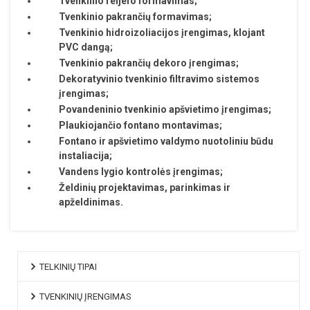
Tvenkinio reljefo formavimas;
Tvenkinio pakrančių formavimas;
Tvenkinio hidroizoliacijos įrengimas, klojant
PVC dangą;
Tvenkinio pakrančių dekoro įrengimas;
Dekoratyvinio tvenkinio filtravimo sistemos
įrengimas;
Povandeninio tvenkinio apšvietimo įrengimas;
Plaukiojančio fontano montavimas;
Fontano ir apšvietimo valdymo nuotoliniu būdu
instaliacija;
Vandens lygio kontrolės įrengimas;
Želdinių projektavimas, parinkimas ir
apželdinimas.
TELKINIŲ TIPAI
TVENKINIŲ ĮRENGIMAS