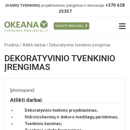
+370 628
ĮVAIRIŲ TVENKINIŲ
projektavimas, įrengimas ir renovacija:
25357
GAUKITE PASIŪLYMĄ
Pradinis
/
Atlikti darbai
/
Dekoratyvinio tvenkinio įrengimas
DEKORATYVINIO TVENKINIO
ĮRENGIMAS
[photospace]
Atlikti darbai:
Dekoratyvinio tvekinio projektavimas;
Hidroizoliacinių ir dekoro medžiagų parinkimas;
Tvenkinio kasimas;