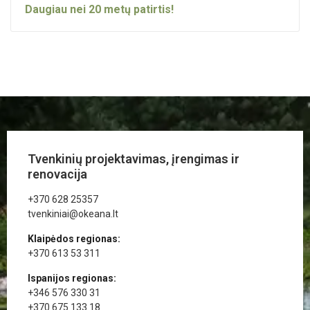
Daugiau nei
20
metų patirtis!
Tvenkinių projektavimas, įrengimas ir
renovacija
+370 628 25357
tvenkiniai@okeana.lt
Klaipėdos regionas:
+370 613 53 311
Ispanijos regionas:
+346 576 330 31
+370 675 133 18