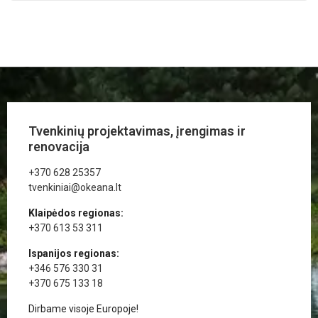
Tvenkinių projektavimas, įrengimas ir
renovacija
+370 628 25357
tvenkiniai@okeana.lt
Klaipėdos regionas:
+370 613 53 311
Ispanijos regionas:
+346 576 330 31
+370 675 133 18
Dirbame visoje Europoje!