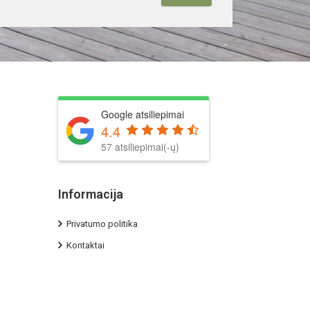
Google atsiliepimai
4.4
57 atsiliepimai(-ų)
Informacija
Privatumo politika
Kontaktai