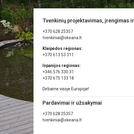
Tvenkinių projektavimas, įrengimas ir
+370 628 25357
tvenkiniai@okeana.lt
Klaipėdos regionas:
+370 613 53 311
Ispanijos regionas:
+346 576 330 31
+370 675 133 18
Dirbame visoje Europoje!
Pardavimai ir užsakymai
+370 628 25357
tvenkiniai@okeana.lt