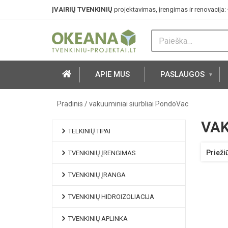
ĮVAIRIŲ TVENKINIŲ
projektavimas, įrengimas ir renovacija:
APIE MUS
PASLAUGOS
Pradinis
/
vakuuminiai siurbliai PondoVac
VAK
TELKINIŲ TIPAI
Prieži
TVENKINIŲ ĮRENGIMAS
TVENKINIŲ ĮRANGA
TVENKINIŲ HIDROIZOLIACIJA
TVENKINIŲ APLINKA