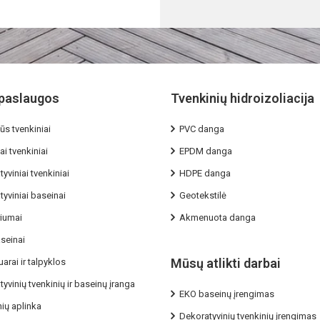
paslaugos
Tvenkinių hidroizoliacija
ūs tvenkiniai
PVC danga
ai tvenkiniai
EPDM danga
yviniai tvenkiniai
HDPE danga
yviniai baseinai
Geotekstilė
riumai
Akmenuota danga
seinai
Mūsų atlikti darbai
arai ir talpyklos
yvinių tvenkinių ir baseinų įranga
EKO baseinų įrengimas
ių aplinka
Dekoratyvinių tvenkinių įrengimas