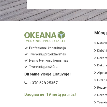
Mūsų 
Natūral
Profesionali konsultacija
Dirbtini
Tvenkinių projektavimas
Dekorat
Įvairių tvenkinių įrengimas
Dekorat
Tvenkinių priežiūra
Alpina
Dirbame visoje Lietuvoje!
EKO ba
+370 628 25357
Rezervu
Daugiau nei 19 metų patirtis!
Dekorat
Tvenkin