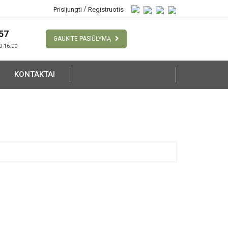
/
Prisijungti
Registruotis
57
GAUKITE PASIŪLYMĄ
00-16:00
KONTAKTAI