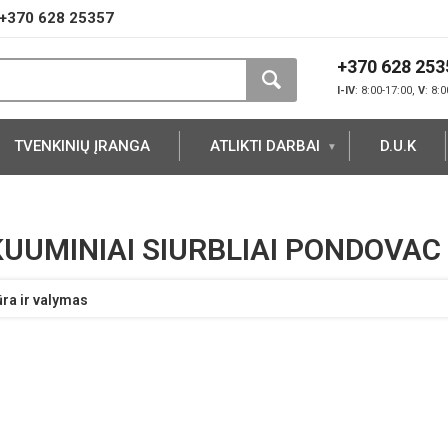
+370 628 25357
+370 628 253
I-IV
: 8:00-17:00,
V
: 8:
TVENKINIŲ ĮRANGA
ATLIKTI DARBAI
D.U.K
UUMINIAI SIURBLIAI PONDOVAC
ūra ir valymas