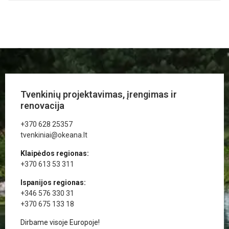
Tvenkinių projektavimas, įrengimas ir
renovacija
+370 628 25357
tvenkiniai@okeana.lt
Klaipėdos regionas:
+370 613 53 311
Ispanijos regionas:
+346 576 330 31
+370 675 133 18
Dirbame visoje Europoje!