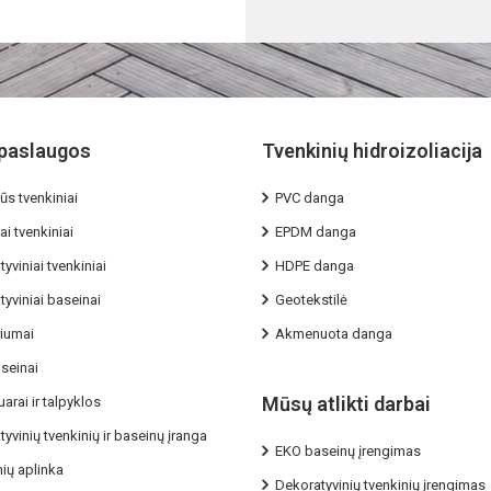
paslaugos
Tvenkinių hidroizoliacija
ūs tvenkiniai
PVC danga
ai tvenkiniai
EPDM danga
yviniai tvenkiniai
HDPE danga
yviniai baseinai
Geotekstilė
riumai
Akmenuota danga
seinai
Mūsų atlikti darbai
arai ir talpyklos
yvinių tvenkinių ir baseinų įranga
EKO baseinų įrengimas
ių aplinka
Dekoratyvinių tvenkinių įrengimas