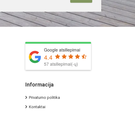
Google atsiliepimai
4.4
57 atsiliepimai(-ų)
Informacija
Privatumo politika
Kontaktai