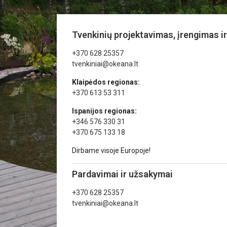
Tvenkinių projektavimas, įrengimas ir
+370 628 25357
tvenkiniai@okeana.lt
Klaipėdos regionas:
+370 613 53 311
Ispanijos regionas:
+346 576 330 31
+370 675 133 18
Dirbame visoje Europoje!
Pardavimai ir užsakymai
+370 628 25357
tvenkiniai@okeana.lt