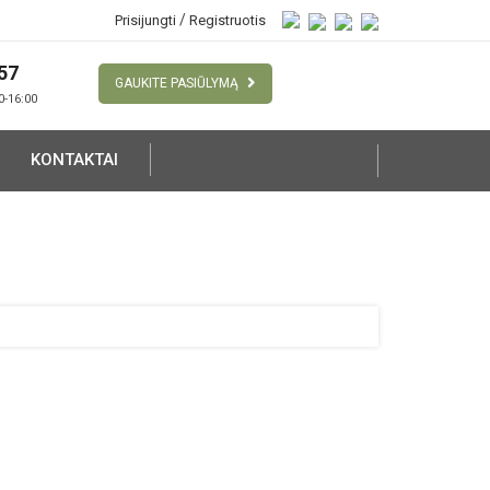
/
Prisijungti
Registruotis
57
GAUKITE PASIŪLYMĄ
00-16:00
KONTAKTAI