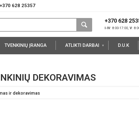
+370 628 25357
+370 628 253
I-IV
: 8:00-17:00,
V
: 8:
TVENKINIŲ ĮRANGA
ATLIKTI DARBAI
D.U.K
NKINIŲ DEKORAVIMAS
mas ir dekoravimas