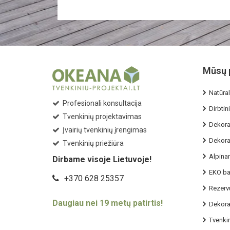
Mūsų 
Natūral
Profesionali konsultacija
Dirbtini
Tvenkinių projektavimas
Dekorat
Įvairių tvenkinių įrengimas
Dekorat
Tvenkinių priežiūra
Alpina
Dirbame visoje Lietuvoje!
EKO ba
+370 628 25357
Rezervu
Daugiau nei 19 metų patirtis!
Dekorat
Tvenkin