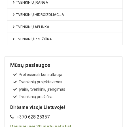
TVENKINIŲ ĮRANGA
TVENKINIŲ HIDROIZOLIACIJA
TVENKINIŲ APLINKA
TVENKINIŲ PRIEŽIŪRA
Mūsų paslaugos
Profesionali konsultacija
Tvenkinių projektavimas
Įvairių tvenkinių įrengimas
Tvenkinių priežiūra
Dirbame visoje Lietuvoje!
+370 628 25357
Daugiau nei
20
metų patirtis!