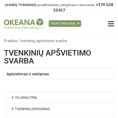
+370 628
ĮVAIRIŲ TVENKINIŲ
projektavimas, įrengimas ir renovacija:
25357
GAUKITE PASIŪLYMĄ
Pradinis
/
tvenkinių apšvietimo svarba
TVENKINIŲ APŠVIETIMO
SVARBA
Apšvietimas ir valdymas
TELKINIŲ TIPAI
TVENKINIŲ ĮRENGIMAS