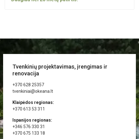
Tvenkinių projektavimas, įrengimas ir
renovacija
+370 628 25357
tvenkiniai@okeana.lt
Klaipėdos regionas:
+370 613 53 311
Ispanijos regionas:
+346 576 330 31
+370 675 133 18