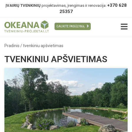
+370 628
ĮVAIRIŲ TVENKINIŲ
projektavimas, įrengimas ir renovacija:
25357
GAUKITE PASIŪLYMĄ
Pradinis
/
tvenkiniu apšvietimas
TVENKINIU APŠVIETIMAS