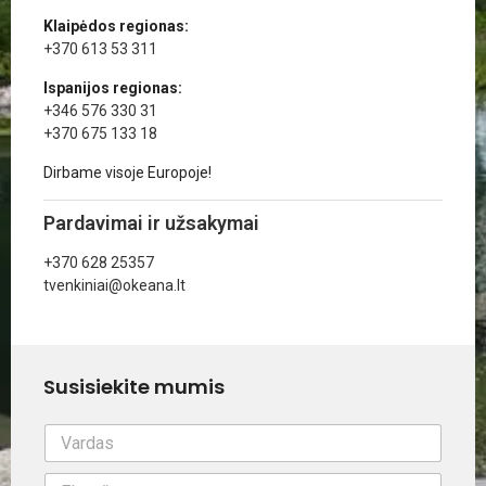
Klaipėdos regionas:
+370 613 53 311
Ispanijos regionas:
+346 576 330 31
+370 675 133 18
Dirbame visoje Europoje!
Pardavimai ir užsakymai
+370 628 25357
tvenkiniai@okeana.lt
Susisiekite mumis