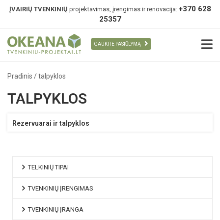
+370 628
ĮVAIRIŲ TVENKINIŲ
projektavimas, įrengimas ir renovacija:
25357
GAUKITE PASIŪLYMĄ
Pradinis
/
talpyklos
TALPYKLOS
Rezervuarai ir talpyklos
TELKINIŲ TIPAI
TVENKINIŲ ĮRENGIMAS
TVENKINIŲ ĮRANGA