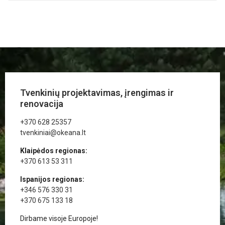
Tvenkinių projektavimas, įrengimas ir
renovacija
+370 628 25357
tvenkiniai@okeana.lt
Klaipėdos regionas:
+370 613 53 311
Ispanijos regionas:
+346 576 330 31
+370 675 133 18
Dirbame visoje Europoje!