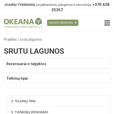
+370 628
ĮVAIRIŲ TVENKINIŲ
projektavimas, įrengimas ir renovacija:
25357
GAUKITE PASIŪLYMĄ
Pradinis
/
srutu lagunos
SRUTU LAGUNOS
Rezervuarai ir talpyklos
Telkinių tipai
TELKINIŲ TIPAI
TVENKINIŲ ĮRENGIMAS