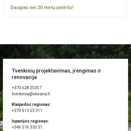
Daugiau nei
20
metų patirtis!
Tvenkinių projektavimas, įrengimas ir
renovacija
+370 628 25357
tvenkiniai@okeana.lt
Klaipėdos regionas:
+370 613 53 311
Ispanijos regionas:
+346 576 330 31