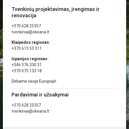
Tvenkinių projektavimas, įrengimas ir
renovacija
+370 628 25357
tvenkiniai@okeana.lt
Klaipėdos regionas:
+370 613 53 311
Ispanijos regionas:
+346 576 330 31
+370 675 133 18
Dirbame visoje Europoje!
Pardavimai ir užsakymai
+370 628 25357
tvenkiniai@okeana.lt