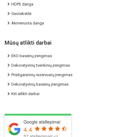
HDPE danga
Geotekstilė
Akmenuota danga
Mūsų atlikti darbai
EKO baseinų įrengimas
Dekoratyvinių tvenkinių įrengimas
Priešgaisrinių rezervuarų įrengimas
Dekoratyvinių baseinų įrengimas
Kiti atlikti darbai
Google atsiliepimai
4.4
57 atsiliepimai(-ų)