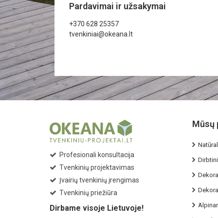
Pardavimai ir užsakymai
+370 628 25357
tvenkiniai@okeana.lt
Mūsų 
Natūral
Profesionali konsultacija
Dirbtini
Tvenkinių projektavimas
Dekorat
Įvairių tvenkinių įrengimas
Dekorat
Tvenkinių priežiūra
Alpina
Dirbame visoje Lietuvoje!