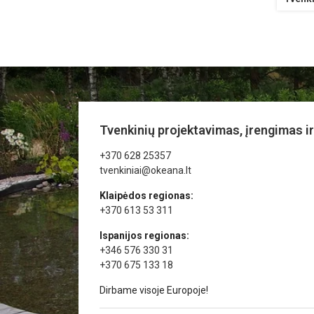
Tvenkinių projektavimas, įrengimas ir
+370 628 25357
tvenkiniai@okeana.lt
Klaipėdos regionas:
+370 613 53 311
Ispanijos regionas:
+346 576 330 31
+370 675 133 18
Dirbame visoje Europoje!