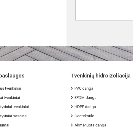
paslaugos
Tvenkinių hidroizoliacija
ūs tvenkiniai
PVC danga
ai tvenkiniai
EPDM danga
yviniai tvenkiniai
HDPE danga
yviniai baseinai
Geotekstilė
riumai
Akmenuota danga