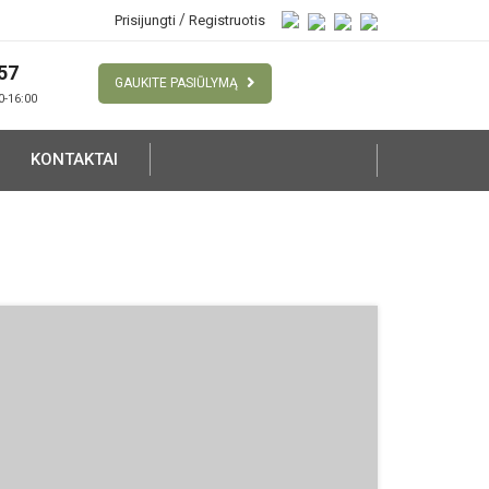
/
Prisijungti
Registruotis
57
GAUKITE PASIŪLYMĄ
00-16:00
KONTAKTAI