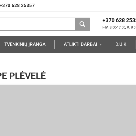
+370 628 25357
+370 628 253
I-IV
: 8:00-17:00,
V
: 8:
TVENKINIŲ ĮRANGA
ATLIKTI DARBAI
D.U.K
E PLĖVELĖ