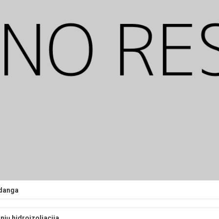
danga
nių hidroizoliacija