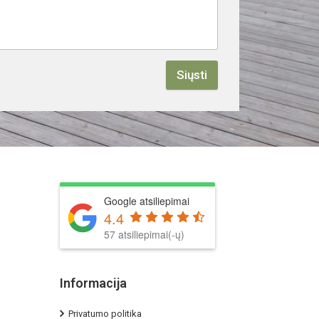
Siųsti
Google atsiliepimai
4.4
57 atsiliepimai(-ų)
Informacija
Privatumo politika