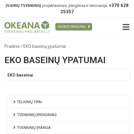
+370 628
ĮVAIRIŲ TVENKINIŲ
projektavimas, įrengimas ir renovacija:
25357
GAUKITE PASIŪLYMĄ
Pradinis
/
EKO baseinų ypatumai
EKO BASEINŲ YPATUMAI
EKO baseinai
TELKINIŲ TIPAI
TVENKINIŲ ĮRENGIMAS
TVENKINIŲ ĮRANGA