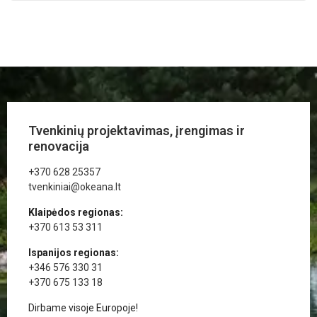
Tvenkinių projektavimas, įrengimas ir
renovacija
+370 628 25357
tvenkiniai@okeana.lt
Klaipėdos regionas:
+370 613 53 311
Ispanijos regionas:
+346 576 330 31
+370 675 133 18
Dirbame visoje Europoje!