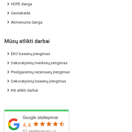
HDPE danga
Geotekstilė
Akmenuota danga
Mūsų atlikti darbai
EKO baseinų įrengimas
Dekoratyvinių tvenkinių įrengimas
Priešgaisrinių rezervuarų įrengimas
Dekoratyvinių baseinų įrengimas
Kiti atlikti darbai
Google atsiliepimai
4.4
57 atsiliepimai(-ų)