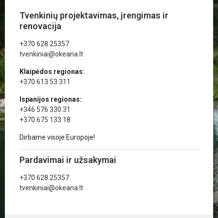
Tvenkinių projektavimas, įrengimas ir
renovacija
+370 628 25357
tvenkiniai@okeana.lt
Klaipėdos regionas:
+370 613 53 311
Ispanijos regionas:
+346 576 330 31
+370 675 133 18
Dirbame visoje Europoje!
Pardavimai ir užsakymai
+370 628 25357
tvenkiniai@okeana.lt