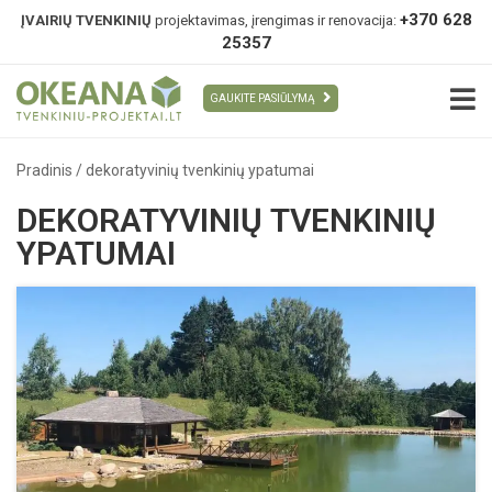
+370 628
ĮVAIRIŲ TVENKINIŲ
projektavimas, įrengimas ir renovacija:
25357
GAUKITE PASIŪLYMĄ
Pradinis
/
dekoratyvinių tvenkinių ypatumai
DEKORATYVINIŲ TVENKINIŲ
YPATUMAI