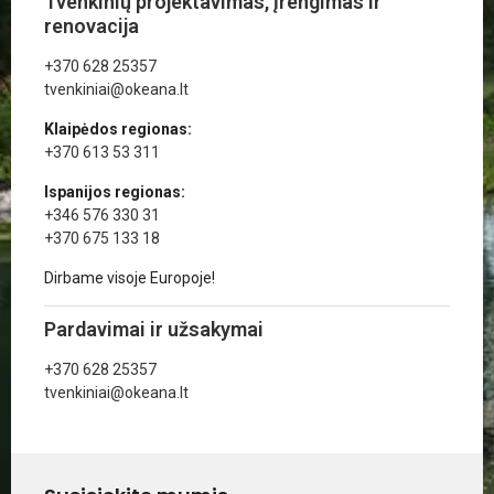
Tvenkinių projektavimas, įrengimas ir
renovacija
+370 628 25357
tvenkiniai@okeana.lt
Klaipėdos regionas:
+370 613 53 311
Ispanijos regionas:
+346 576 330 31
+370 675 133 18
Dirbame visoje Europoje!
Pardavimai ir užsakymai
+370 628 25357
tvenkiniai@okeana.lt