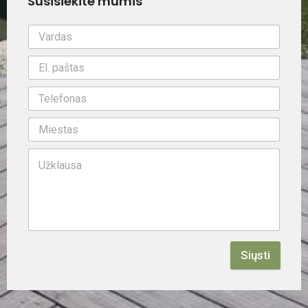
Susisiekite mumis
Siųsti