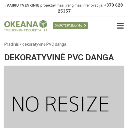
+370 628
ĮVAIRIŲ TVENKINIŲ
projektavimas, įrengimas ir renovacija:
25357
GAUKITE PASIŪLYMĄ
Pradinis
/
dekoratyvinė PVC danga
DEKORATYVINĖ PVC DANGA