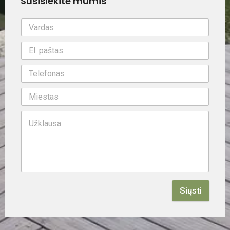
Susisiekite mumis
Siųsti