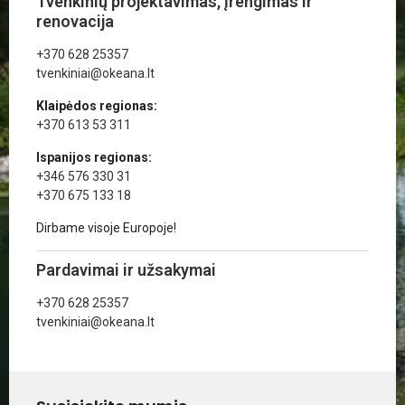
Tvenkinių projektavimas, įrengimas ir
renovacija
+370 628 25357
tvenkiniai@okeana.lt
Klaipėdos regionas:
+370 613 53 311
Ispanijos regionas:
+346 576 330 31
+370 675 133 18
Dirbame visoje Europoje!
Pardavimai ir užsakymai
+370 628 25357
tvenkiniai@okeana.lt