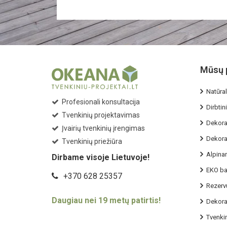
Mūsų 
Natūral
Profesionali konsultacija
Dirbtini
Tvenkinių projektavimas
Dekorat
Įvairių tvenkinių įrengimas
Dekorat
Tvenkinių priežiūra
Alpina
Dirbame visoje Lietuvoje!
EKO ba
+370 628 25357
Rezervu
Daugiau nei 19 metų patirtis!
Dekorat
Tvenkin