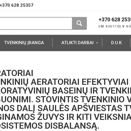
+370 628 25357
+370 628 253
I-IV
: 8:00-17:00,
V
: 8:
TVENKINIŲ ĮRANGA
ATLIKTI DARBAI
D.U.K
ATORIAI
NKINIŲ AERATORIAI EFEKTYVIAI
ORATYVINIŲ BASEINŲ IR TVENKI
UONIMI. STOVINTIS TVENKINIO 
NOS DALĮ SAULĖS APŠVIESTAS T
INAMOS ŽUVYS IR KITI VEIKSNI
SISTEMOS DISBALANSĄ.