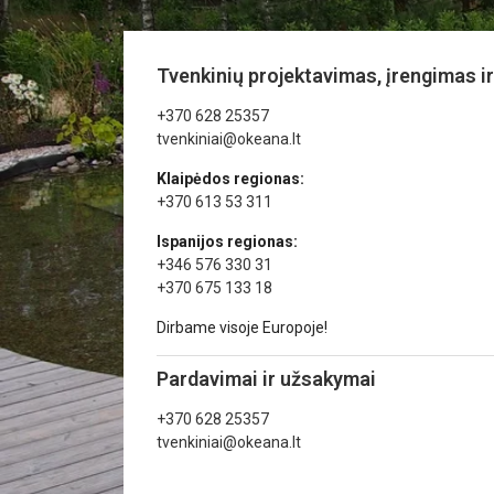
Tvenkinių projektavimas, įrengimas ir
+370 628 25357
tvenkiniai@okeana.lt
Klaipėdos regionas:
+370 613 53 311
Ispanijos regionas:
+346 576 330 31
+370 675 133 18
Dirbame visoje Europoje!
Pardavimai ir užsakymai
+370 628 25357
tvenkiniai@okeana.lt