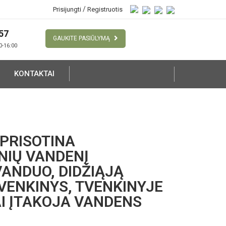
/
Prisijungti
Registruotis
57
GAUKITE PASIŪLYMĄ
00-16:00
KONTAKTAI
 PRISOTINA
NIŲ VANDENĮ
VANDUO, DIDŽIĄJĄ
VENKINYS, TVENKINYJE
AI ĮTAKOJA VANDENS