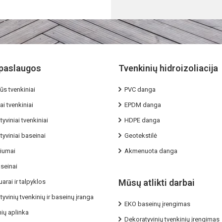
paslaugos
Tvenkinių hidroizoliacija
ūs tvenkiniai
PVC danga
ai tvenkiniai
EPDM danga
yviniai tvenkiniai
HDPE danga
yviniai baseinai
Geotekstilė
riumai
Akmenuota danga
seinai
Mūsų atlikti darbai
arai ir talpyklos
yvinių tvenkinių ir baseinų įranga
EKO baseinų įrengimas
ių aplinka
Dekoratyvinių tvenkinių įrengimas