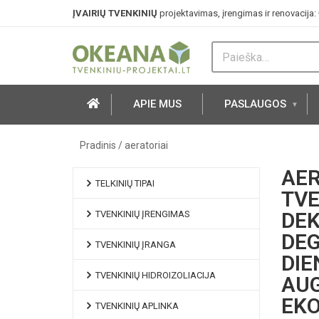
ĮVAIRIŲ TVENKINIŲ
projektavimas, įrengimas ir renovacija:
APIE MUS
PASLAUGOS
Pradinis
/
aeratoriai
AER
TELKINIŲ TIPAI
TVE
DEK
TVENKINIŲ ĮRENGIMAS
DEG
TVENKINIŲ ĮRANGA
DIE
TVENKINIŲ HIDROIZOLIACIJA
AUG
EKO
TVENKINIŲ APLINKA