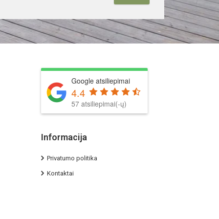
Google atsiliepimai
4.4
57 atsiliepimai(-ų)
Informacija
Privatumo politika
Kontaktai