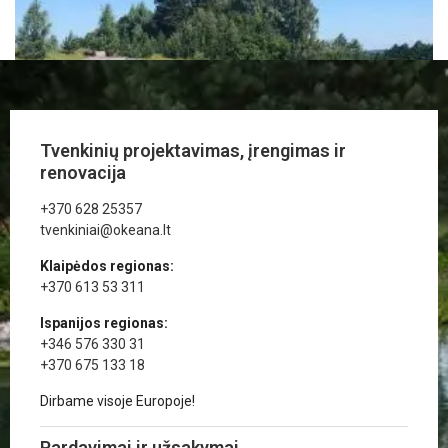
Tvenkinių projektavimas, įrengimas ir
renovacija
+370 628 25357
tvenkiniai@okeana.lt
Dekoratyvinio tvenkinio įrengimas
Klaipėdos regionas:
+370 613 53 311
Ispanijos regionas:
Daugiau
+346 576 330 31
+370 675 133 18
Dirbame visoje Europoje!
Pardavimai ir užsakymai