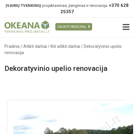
+370 628
ĮVAIRIŲ TVENKINIŲ
projektavimas, įrengimas ir renovacija:
25357
GAUKITE PASIŪLYMĄ
Pradinis
/
Atlikti darbai
/
Kiti atlikti darbai
/
Dekoratyvinio upelio
renovacija
Dekoratyvinio upelio renovacija